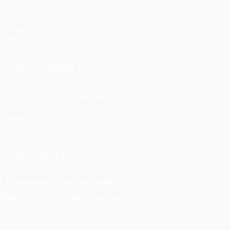
Matches
UEFA.tv
Tirages
Jeux
Stats
VOIR ÉGALEMENT
fr.UEFA.com
Fondation UEFA pour l'enfance
LANGUES
Français
English
Français
Deutsch
Русский
Español
Itali
SUIVEZ-NOUS SUR
Télécharger l'appli officielle
Vie privée