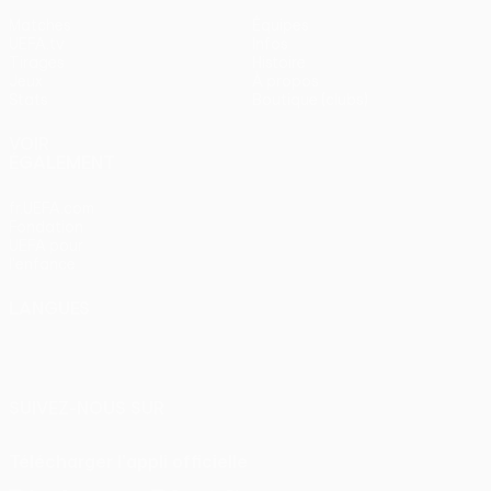
Matches
Équipes
UEFA.tv
Infos
Tirages
Histoire
Jeux
À propos
Stats
Boutique (clubs)
VOIR
ÉGALEMENT
fr.UEFA.com
Fondation
UEFA pour
l'enfance
LANGUES
Français
English
Français
Deutsch
Русский
Español
Italiano
Português
SUIVEZ-NOUS SUR
Télécharger l'appli officielle