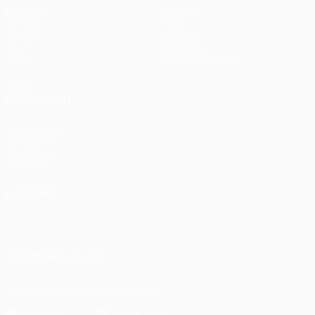
Matches
Équipes
UEFA.tv
Infos
Tirages
Histoire
Jeux
À propos
Stats
Boutique (clubs)
VOIR
ÉGALEMENT
fr.UEFA.com
Fondation
UEFA pour
l'enfance
LANGUES
Français
English
Français
Deutsch
Русский
Español
Italiano
Português
SUIVEZ-NOUS SUR
Télécharger l'appli officielle