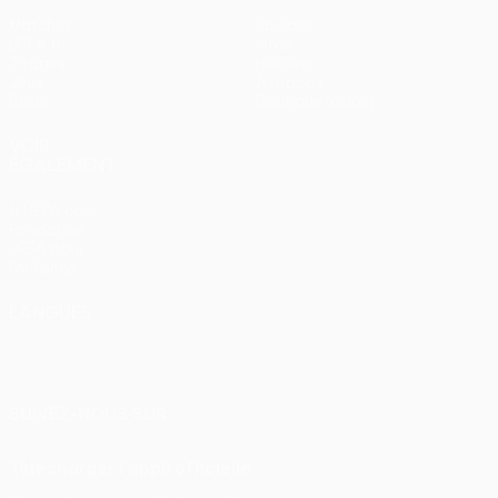
Matches
Équipes
UEFA.tv
Infos
Tirages
Histoire
Jeux
À propos
Stats
Boutique (clubs)
VOIR
ÉGALEMENT
fr.UEFA.com
Fondation
UEFA pour
l'enfance
LANGUES
Français
English
Français
Deutsch
Русский
Español
Italiano
Português
SUIVEZ-NOUS SUR
Télécharger l'appli officielle