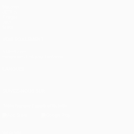
Matches
UEFA.tv
Tirages
Jeux
Stats
VOIR ÉGALEMENT
fr.UEFA.com
Fondation UEFA pour l'enfance
LANGUES
Français
English
Français
Deutsch
Русский
Español
Itali
SUIVEZ-NOUS SUR
Télécharger l'appli officielle
Vie privée