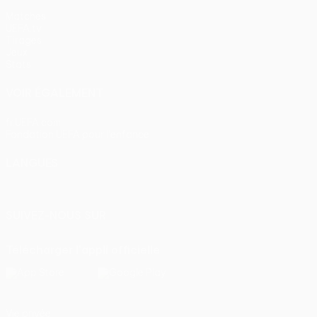
Matches
UEFA.tv
Tirages
Jeux
Stats
VOIR ÉGALEMENT
fr.UEFA.com
Fondation UEFA pour l'enfance
LANGUES
Français
English
Français
Deutsch
Русский
Español
Itali
SUIVEZ-NOUS SUR
Télécharger l'appli officielle
Vie privée