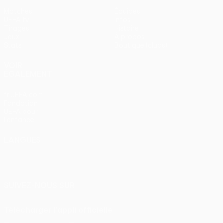
Matches
Équipes
UEFA.tv
Infos
Tirages
Histoire
Jeux
À propos
Stats
Boutique (clubs)
VOIR
ÉGALEMENT
fr.UEFA.com
Fondation
UEFA pour
l'enfance
LANGUES
Français
English
Français
Deutsch
Русский
Español
Italiano
Português
SUIVEZ-NOUS SUR
Télécharger l'appli officielle