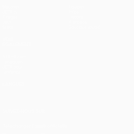
Matches
Équipes
UEFA.tv
Infos
Tirages
Histoire
Jeux
À propos
Stats
Boutique (clubs)
VOIR
ÉGALEMENT
fr.UEFA.com
Fondation
UEFA pour
l'enfance
LANGUES
Français
English
Français
Deutsch
Русский
Español
Italiano
Português
SUIVEZ-NOUS SUR
Télécharger l'appli officielle