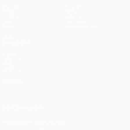
Matches
Équipes
UEFA.tv
Infos
Tirages
Histoire
Jeux
À propos
Stats
Boutique (clubs)
VOIR
ÉGALEMENT
fr.UEFA.com
Fondation
UEFA pour
l'enfance
LANGUES
Français
English
Français
Deutsch
Русский
Español
Italiano
Português
SUIVEZ-NOUS SUR
Télécharger l'appli officielle