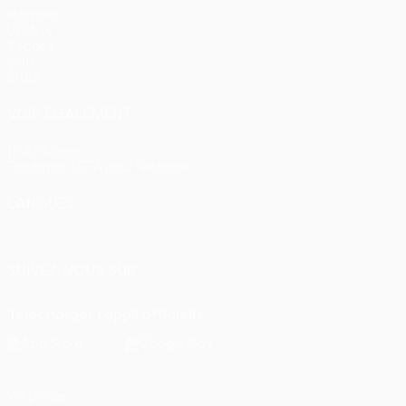
Matches
UEFA.tv
Tirages
Jeux
Stats
VOIR ÉGALEMENT
fr.UEFA.com
Fondation UEFA pour l'enfance
LANGUES
Français
English
Français
Deutsch
Русский
Español
Itali
SUIVEZ-NOUS SUR
Télécharger l'appli officielle
Vie privée