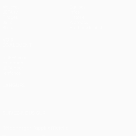
Matches
Équipes
UEFA.tv
Infos
Tirages
Histoire
Jeux
À propos
Stats
Boutique (clubs)
VOIR
ÉGALEMENT
fr.UEFA.com
Fondation
UEFA pour
l'enfance
LANGUES
Français
English
Français
Deutsch
Русский
Español
Italiano
Português
SUIVEZ-NOUS SUR
Télécharger l'appli officielle