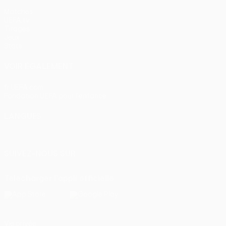
Matches
UEFA.tv
Tirages
Jeux
Stats
VOIR ÉGALEMENT
fr.UEFA.com
Fondation UEFA pour l'enfance
LANGUES
Français
English
Français
Deutsch
Русский
Español
Itali
SUIVEZ-NOUS SUR
Télécharger l'appli officielle
Vie privée