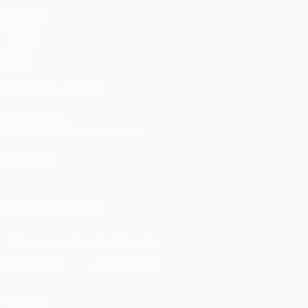
Matches
UEFA.tv
Tirages
Jeux
Stats
VOIR ÉGALEMENT
fr.UEFA.com
Fondation UEFA pour l'enfance
LANGUES
Français
English
Français
Deutsch
Русский
Español
Itali
SUIVEZ-NOUS SUR
Télécharger l'appli officielle
Vie privée