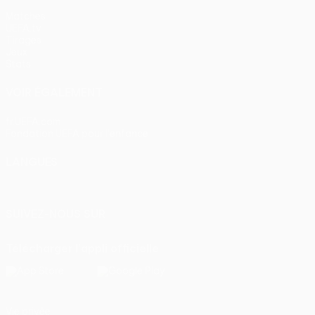
Matches
UEFA.tv
Tirages
Jeux
Stats
VOIR ÉGALEMENT
fr.UEFA.com
Fondation UEFA pour l'enfance
LANGUES
Français
English
Français
Deutsch
Русский
Español
Itali
SUIVEZ-NOUS SUR
Télécharger l'appli officielle
Vie privée