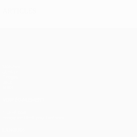
Articles
UEFA Europa League
Matches
UEFA.tv
Tirages
Jeux
Stats
VOIR ÉGALEMENT
fr.UEFA.com
Fondation UEFA pour l'enfance
LANGUES