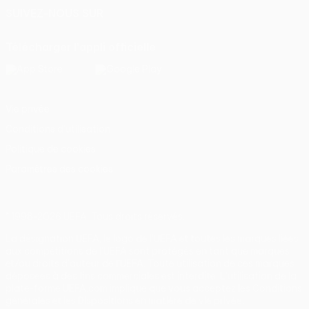
SUIVEZ-NOUS SUR
Télécharger l'appli officielle
Vie privée
Conditions d'utilisation
Politique de cookies
Paramètres des cookies
© 1998-2026 UEFA. Tous droits réservés.
La désignation UEFA, le logo de l'UEFA et toutes les marques liées
aux compétitions de l'UEFA sont protégés en tant que marques
et/ou droits d'auteur de l'UEFA. Toute utilisation de ces marques
déposées à des fins commerciales est interdite. L'utilisation de la
plate-forme UEFA.com implique que vous acceptez les Conditions
générales et les Dispositions en matière de vie privée.