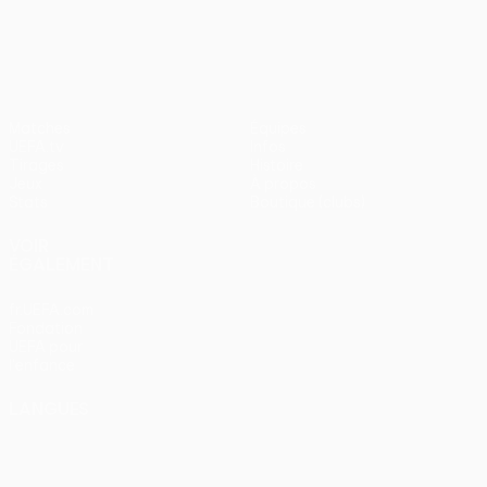
UEFA Europa League
Matches
Équipes
UEFA.tv
Infos
Tirages
Histoire
Jeux
À propos
Stats
Boutique (clubs)
VOIR
ÉGALEMENT
fr.UEFA.com
Fondation
UEFA pour
l'enfance
LANGUES
Français
English
Français
Deutsch
Русский
Español
Italiano
Português