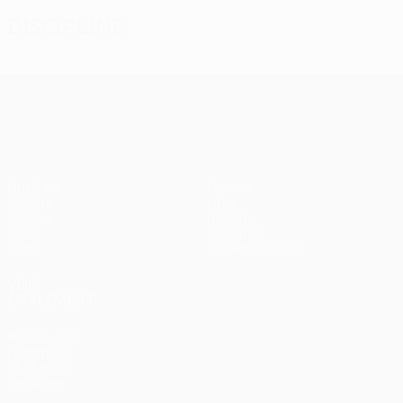
Discipline
UEFA Europa League
Matches
Équipes
UEFA.tv
Infos
Tirages
Histoire
Jeux
À propos
Stats
Boutique (clubs)
VOIR
ÉGALEMENT
fr.UEFA.com
Fondation
UEFA pour
l'enfance