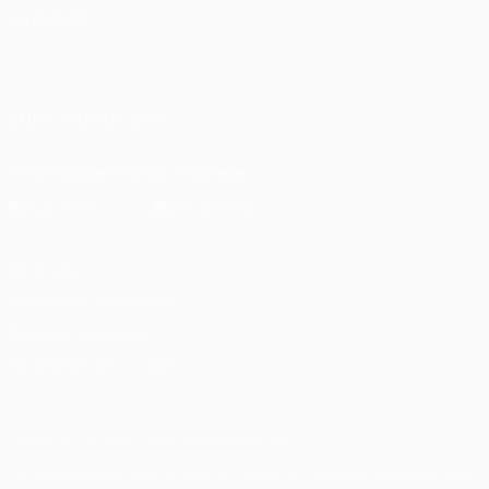
LANGUES
Français
English
Français
Deutsch
Русский
Español
Italiano
Português
SUIVEZ-NOUS SUR
Télécharger l'appli officielle
Vie privée
Conditions d'utilisation
Politique de cookies
Paramètres des cookies
© 1998-2026 UEFA. Tous droits réservés.
La désignation UEFA, le logo de l'UEFA et toutes les marques liées