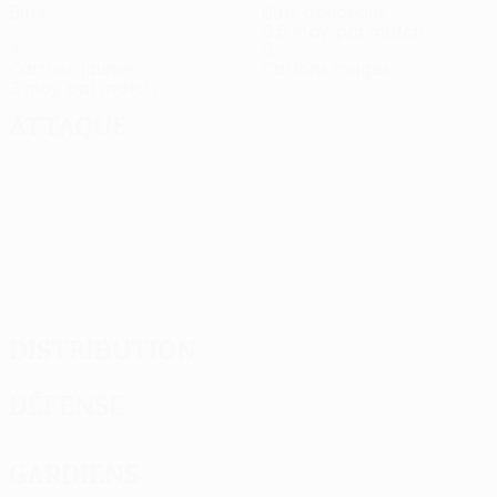
Buts
Buts concédés
0,5 moy. par match
4
0
Cartons jaunes
Cartons rouges
2 moy. par match
Attaque
Distribution
Défense
Gardiens