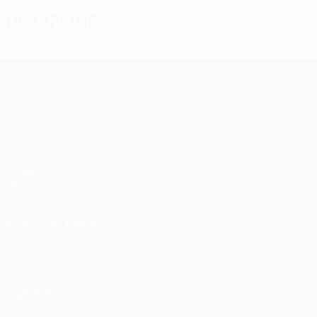
Discipline
UEFA Europa League
Matches
UEFA.tv
Tirages
Jeux
Stats
VOIR ÉGALEMENT
fr.UEFA.com
Fondation UEFA pour l'enfance
LANGUES
Français
English
Français
Deutsch
Русский
Español
Itali