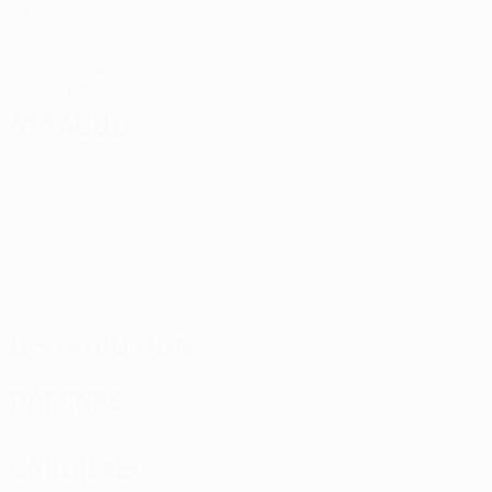
Buts
4
Cartons jaunes
2 moy. par match
Attaque
Distribution
Défense
Gardiens