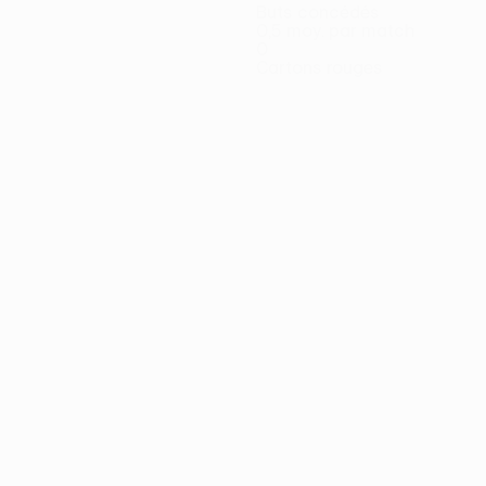
Buts concédés
0,5 moy. par match
0
Cartons rouges