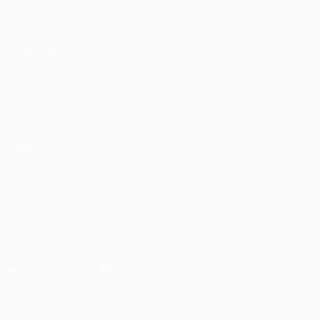
Stats
Boutique (clubs)
VOIR
ÉGALEMENT
fr.UEFA.com
Fondation
UEFA pour
l'enfance
LANGUES
Français
English
Français
Deutsch
Русский
Español
Italiano
Português
SUIVEZ-NOUS SUR
Télécharger l'appli officielle
Vie privée