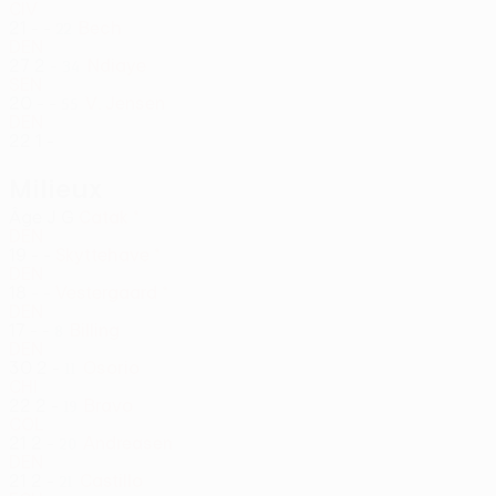
CIV
21
-
-
Bech
22
DEN
27
2
-
Ndiaye
34
SEN
20
-
-
V. Jensen
55
DEN
22
1
-
Milieux
Âge
J
G
Catak *
DEN
19
-
-
Skyttehave *
DEN
18
-
-
Vestergaard *
DEN
17
-
-
Billing
8
DEN
30
2
-
Osorio
11
CHI
22
2
-
Bravo
19
COL
21
2
-
Andreasen
20
DEN
21
2
-
Castillo
21