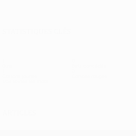
Afficher
tout
Statistiques clés
1
0
Buts
Buts concédés
1
0
Cartons jaunes
Cartons rouges
Voir toutes les stats
Effectif
Agnero
Bengtsson
Douglas
Gumny
Håkans
Ishak
J
Attaquant
Milieu
Défenseur
Défenseur
Attaquant
Attaquant
M
Articles
UEFA Europa League