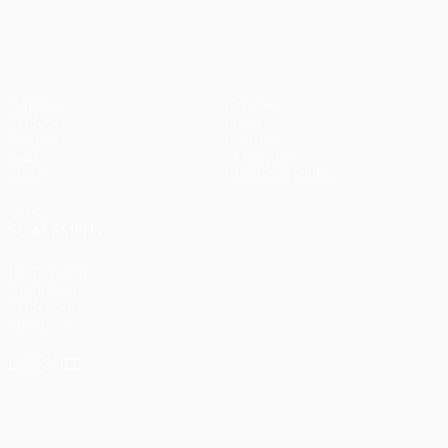
Matches
Équipes
UEFA.tv
Infos
Tirages
Histoire
Jeux
À propos
Stats
Boutique (clubs)
VOIR
ÉGALEMENT
fr.UEFA.com
Fondation
UEFA pour
l'enfance
LANGUES
Français
English
Français
Deutsch
Русский
Español
Italiano
Português