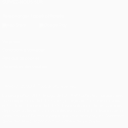
SUIVEZ-NOUS SUR
Télécharger l'appli officielle
Vie privée
Conditions d'utilisation
Politique de cookies
Paramètres des cookies
© 1998-2026 UEFA. Tous droits réservés.
La désignation UEFA, le logo de l'UEFA et toutes les marques liées
aux compétitions de l'UEFA sont protégés en tant que marques
et/ou droits d'auteur de l'UEFA. Toute utilisation de ces marques
déposées à des fins commerciales est interdite. L'utilisation de la
plate-forme UEFA.com implique que vous acceptez les Conditions
générales et les Dispositions en matière de vie privée.