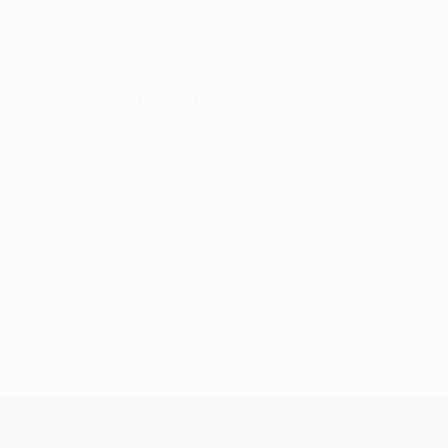
Afficher
tout
Statistiques clés
1
Buts
0,5 moy. par match
2
Cartons jaunes
1 moy. par match
Voir toutes les stats
Effectif
Braut
Camões
Cornic
Dahlqvist
Edvardsson
Grundt
G
Attaquant
Attaquant
Défenseur
Défenseur
Milieu
Milieu
Dé
UEFA Europa League