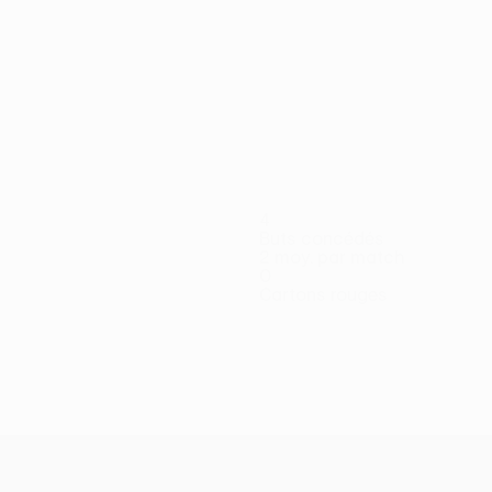
4
Buts concédés
2 moy. par match
0
Cartons rouges
uddal
Haugaard
Hjertø
Innvær
Jenssen
Larsen
Larsen
Lauvli
M
fenseur
Gardien
Défenseur
Milieu
Attaquant
Attaquant
Gardien
M
Dahl
Milieu