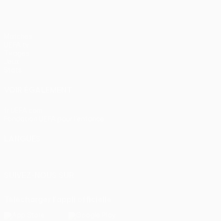
Matches
UEFA.tv
Tirages
Jeux
Stats
VOIR ÉGALEMENT
fr.UEFA.com
Fondation UEFA pour l'enfance
LANGUES
Français
English
Français
Deutsch
Русский
Español
Itali
SUIVEZ-NOUS SUR
Télécharger l'appli officielle