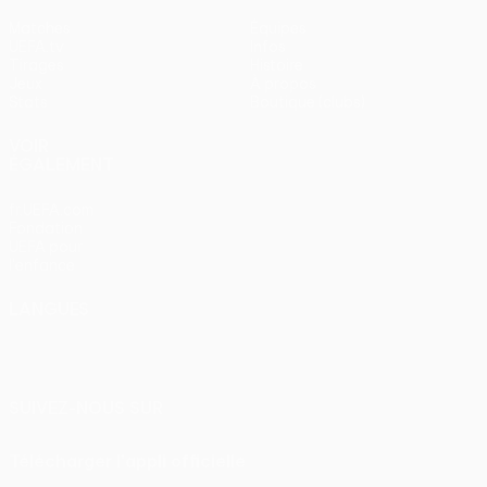
Matches
Équipes
UEFA.tv
Infos
Tirages
Histoire
Jeux
À propos
Stats
Boutique (clubs)
VOIR
ÉGALEMENT
fr.UEFA.com
Fondation
UEFA pour
l'enfance
LANGUES
Français
English
Français
Deutsch
Русский
Español
Italiano
Português
SUIVEZ-NOUS SUR
Télécharger l'appli officielle