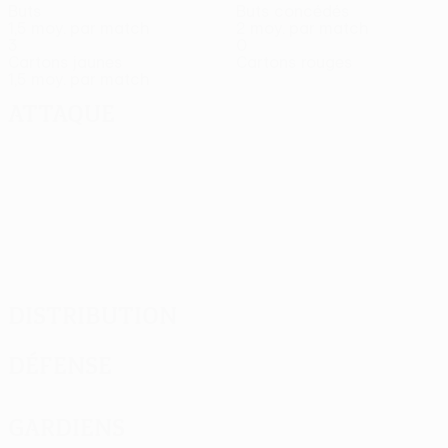
Buts
Buts concédés
1,5 moy. par match
2 moy. par match
3
0
Cartons jaunes
Cartons rouges
1,5 moy. par match
Attaque
Distribution
Défense
Gardiens