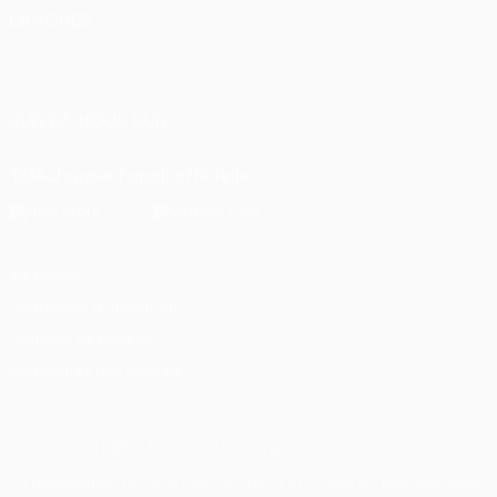
LANGUES
Français
English
Français
Deutsch
Русский
Español
Italiano
Português
SUIVEZ-NOUS SUR
Télécharger l'appli officielle
Vie privée
Conditions d'utilisation
Politique de cookies
Paramètres des cookies
© 1998-2026 UEFA. Tous droits réservés.
La désignation UEFA, le logo de l'UEFA et toutes les marques liées