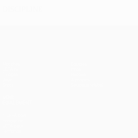
Discipline
UEFA Europa League
Matches
Équipes
UEFA.tv
Infos
Tirages
Histoire
Jeux
À propos
Stats
Boutique (clubs)
VOIR
ÉGALEMENT
fr.UEFA.com
Fondation
UEFA pour
l'enfance