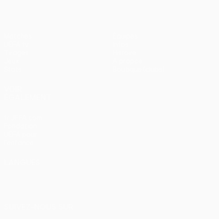
Matches
Équipes
UEFA.tv
Infos
Tirages
Histoire
Jeux
À propos
Stats
Boutique (clubs)
VOIR
ÉGALEMENT
fr.UEFA.com
Fondation
UEFA pour
l'enfance
LANGUES
Français
English
Français
Deutsch
Русский
Español
Italiano
Português
SUIVEZ-NOUS SUR