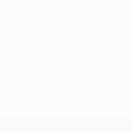
Afficher
tout
Statistiques clés
2
4
Buts
Buts concédés
1 moy. par match
2 moy. par match
5
0
Cartons jaunes
Cartons rouges
2,5 moy. par match
Voir toutes les stats
Effectif
Abraham
Adjei
Besara
Bofua
Boudri
Eriksson
Fischerströ
Attaquant
Milieu
Milieu
Défenseur
Milieu
Défenseur
Gardien
UEFA Europa League