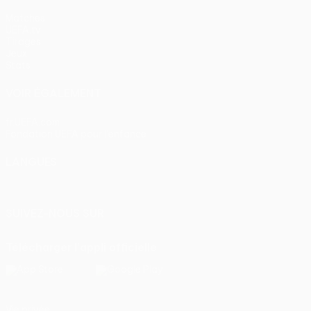
Matches
UEFA.tv
Tirages
Jeux
Stats
VOIR ÉGALEMENT
fr.UEFA.com
Fondation UEFA pour l'enfance
LANGUES
Français
English
Français
Deutsch
Русский
Español
Itali
SUIVEZ-NOUS SUR
Télécharger l'appli officielle
Vie privée