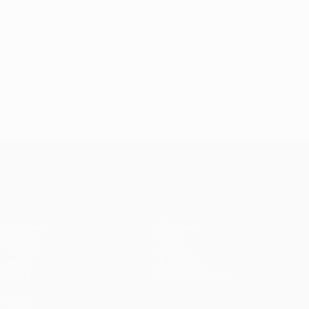
UEFA Europa League
Matches
Équipes
UEFA.tv
Infos
Tirages
Histoire
Jeux
À propos
Stats
Boutique (clubs)
VOIR