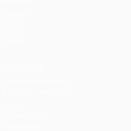
ÉGALEMENT
fr.UEFA.com
Fondation
UEFA pour
l'enfance
LANGUES
Français
English
Français
Deutsch
Русский
Español
Italiano
Português
SUIVEZ-NOUS SUR
Télécharger l'appli officielle
Vie privée
Conditions d'utilisation
Politique de cookies