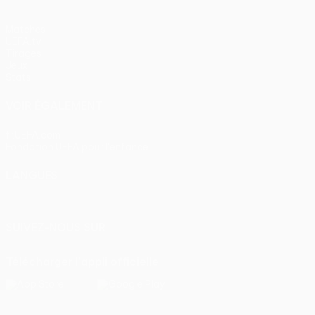
Matches
UEFA.tv
Tirages
Jeux
Stats
VOIR ÉGALEMENT
fr.UEFA.com
Fondation UEFA pour l'enfance
LANGUES
Français
English
Français
Deutsch
Русский
Español
Itali
SUIVEZ-NOUS SUR
Télécharger l'appli officielle