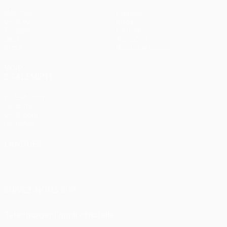
Matches
Équipes
UEFA.tv
Infos
Tirages
Histoire
Jeux
À propos
Stats
Boutique (clubs)
VOIR
ÉGALEMENT
fr.UEFA.com
Fondation
UEFA pour
l'enfance
LANGUES
Français
English
Français
Deutsch
Русский
Español
Italiano
Português
SUIVEZ-NOUS SUR
Télécharger l'appli officielle