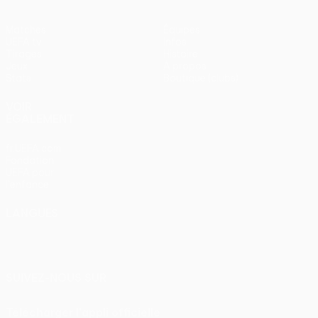
Matches
Équipes
UEFA.tv
Infos
Tirages
Histoire
Jeux
À propos
Stats
Boutique (clubs)
VOIR
ÉGALEMENT
fr.UEFA.com
Fondation
UEFA pour
l'enfance
LANGUES
Français
English
Français
Deutsch
Русский
Español
Italiano
Português
SUIVEZ-NOUS SUR
Télécharger l'appli officielle