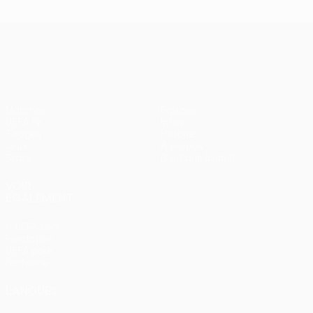
UEFA Europa League
Matches
Équipes
UEFA.tv
Infos
Tirages
Histoire
Jeux
À propos
Stats
Boutique (clubs)
VOIR
ÉGALEMENT
fr.UEFA.com
Fondation
UEFA pour
l'enfance
LANGUES
Français
English
Français
Deutsch
Русский
Español