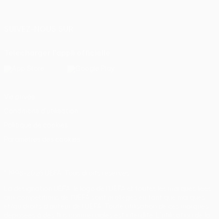
Italiano
Português
SUIVEZ-NOUS SUR
Télécharger l'appli officielle
Vie privée
Conditions d'utilisation
Politique de cookies
Paramètres des cookies
© 1998-2026 UEFA. Tous droits réservés.
La désignation UEFA, le logo de l'UEFA et toutes les marques liées
aux compétitions de l'UEFA sont protégés en tant que marques
et/ou droits d'auteur de l'UEFA. Toute utilisation de ces marques
déposées à des fins commerciales est interdite. L'utilisation de la