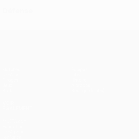
Défense
UEFA Conference League
Matches
Équipes
UEFA.tv
Infos
Tirages
Histoire
Jeux
À propos
Stats
Boutique (clubs)
VOIR
ÉGALEMENT
fr.UEFA.com
Fondation
UEFA pour
l'enfance