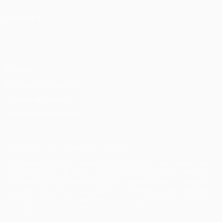
LANGUES
Français
English
Français
Deutsch
Русский
Español
Italiano
Português
Vie privée
Conditions d'utilisation
Politique de cookies
Paramètres des cookies
© 1998-2026 UEFA. Tous droits réservés.
La désignation UEFA, le logo de l'UEFA et toutes les marques liées
aux compétitions de l'UEFA sont protégés en tant que marques
et/ou droits d'auteur de l'UEFA. Toute utilisation de ces marques
déposées à des fins commerciales est interdite. L'utilisation de la
plate-forme UEFA.com implique que vous acceptez les Conditions
générales et les Dispositions en matière de vie privée.