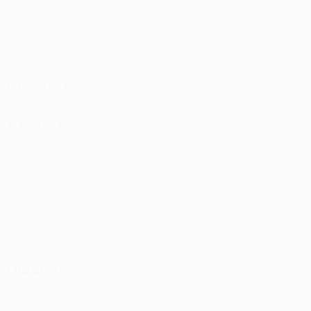
Matches joués
Minutes jouées
0
0
Buts
Passes décisives
0
0
Cartons jaunes
Cartons rouges
Distribution
Attaque
Discipline
0
0
Cartons jaunes
Cartons rouges