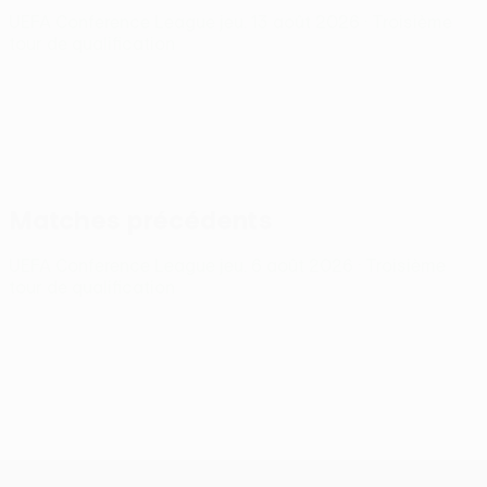
UEFA Conference League
jeu. 13 août 2026
· Troisième
tour de qualification
Matches précédents
UEFA Conference League
jeu. 6 août 2026
· Troisième
tour de qualification
UEFA Conference League