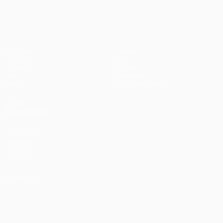
Matches
Équipes
UEFA.tv
Infos
Tirages
Histoire
Jeux
À propos
Stats
Boutique (clubs)
VOIR
ÉGALEMENT
fr.UEFA.com
Fondation
UEFA pour
l'enfance
LANGUES
Français
English
Français
Deutsch
Русский
Español
Italiano
Português