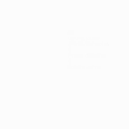
58
Minutes jouées
29 moy. par match
0
Passes décisives
0
Cartons rouges