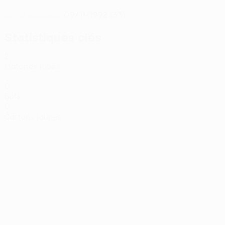
09/11/1992 (33)
DATE DE NAISSANCE
Statistiques clés
2
Matches joués
0
Buts
0
Cartons jaunes