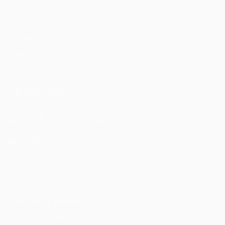
Matches
UEFA.tv
Tirages
Jeux
Stats
VOIR ÉGALEMENT
fr.UEFA.com
Fondation UEFA pour l'enfance
LANGUES
Français
English
Français
Deutsch
Русский
Español
Itali
Vie privée
Conditions d'utilisation
Politique de cookies