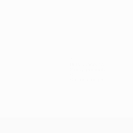
4
Buts concédés
2 moy. par match
0
Cartons rouges
Gouet
Harouna
Jonaitis
Kaulinis
Kaušinis
Kolendo
Njoya
Pašilys
Pauk
Milieu
Milieu
Attaquant
Milieu
Milieu
Gardien
Milieu
Gard
Abdel
Attaquant