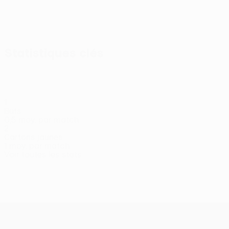
Afficher
tout
Statistiques clés
1
Buts
0,5 moy. par match
2
Cartons jaunes
1 moy. par match
Voir toutes les stats
Effectif
Armanavičius
Bagdonavičius
Barry
D.
Duke
Milieu
Gardien
Défenseur
Défenseur
Kazlauskas
Milieu
UEFA Conference League