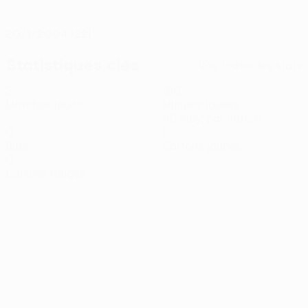
DATE DE NAISSANCE
20/1/2004 (22)
Statistiques clés
Voir toutes les stats
2
180
Matches joués
Minutes jouées
90 moy. par match
0
0
Buts
Cartons jaunes
0
Cartons rouges