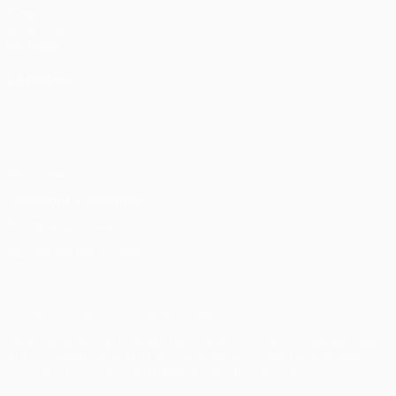
Fondation
UEFA pour
l'enfance
LANGUES
Français
English
Français
Deutsch
Русский
Español
Italiano
Português
Vie privée
Conditions d'utilisation
Politique de cookies
Paramètres des cookies
© 1998-2026 UEFA. Tous droits réservés.
La désignation UEFA, le logo de l'UEFA et toutes les marques liées
aux compétitions de l'UEFA sont protégés en tant que marques
et/ou droits d'auteur de l'UEFA. Toute utilisation de ces marques
déposées à des fins commerciales est interdite. L'utilisation de la