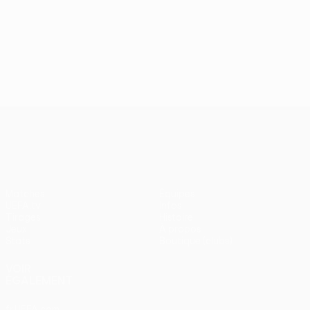
UEFA Conference League
Matches
Équipes
UEFA.tv
Infos
Tirages
Histoire
Jeux
À propos
Stats
Boutique (clubs)
VOIR
ÉGALEMENT
fr.UEFA.com