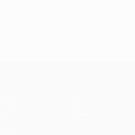
UEFA Conference League
Matches
Équipes
UEFA.tv
Infos
Tirages
Histoire
Jeux
À propos
Stats
Boutique (clubs)
VOIR