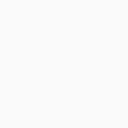
ÉGALEMENT
fr.UEFA.com
Fondation
UEFA pour
l'enfance
LANGUES
Français
English
Français
Deutsch
Русский
Español
Italiano
Português
Vie privée
Conditions d'utilisation
Politique de cookies
Paramètres des cookies
© 1998-2026 UEFA. Tous droits réservés.
La désignation UEFA, le logo de l'UEFA et toutes les marques liées