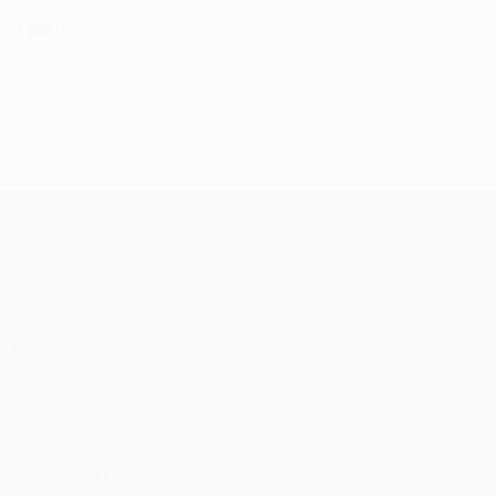
11 août 2026
UEFA Conference League
Matches
Équipes
UEFA.tv
Infos
Tirages
Histoire
Jeux
À propos
Stats
Boutique (clubs)
VOIR
ÉGALEMENT