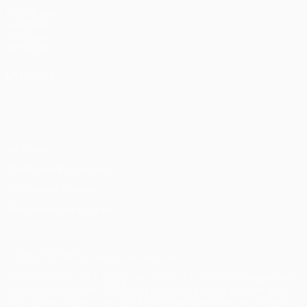
fr.UEFA.com
Fondation
UEFA pour
l'enfance
LANGUES
Français
English
Français
Deutsch
Русский
Español
Italiano
Português
Vie privée
Conditions d'utilisation
Politique de cookies
Paramètres des cookies
© 1998-2026 UEFA. Tous droits réservés.
La désignation UEFA, le logo de l'UEFA et toutes les marques liées
aux compétitions de l'UEFA sont protégés en tant que marques
et/ou droits d'auteur de l'UEFA. Toute utilisation de ces marques