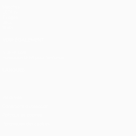
Matches
UEFA.tv
Tirages
Jeux
Stats
VOIR ÉGALEMENT
fr.UEFA.com
Fondation UEFA pour l'enfance
LANGUES
Français
English
Français
Deutsch
Русский
Español
Itali
Vie privée
Conditions d'utilisation
Politique de cookies
Paramètres des cookies