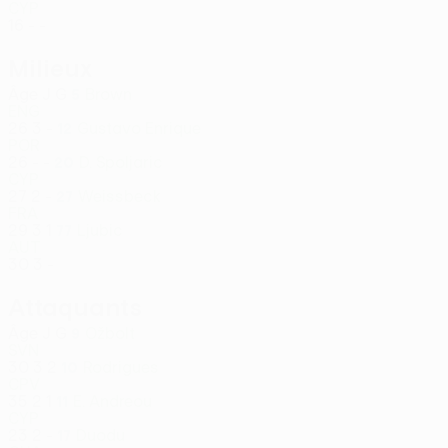
CYP
16
-
-
Milieux
Âge
J
G
Brown
5
ENG
26
3
-
Gustavo Enrique
12
POR
26
-
-
D. Spoljaric
20
CYP
27
2
-
Weissbeck
27
FRA
29
3
1
Ljubic
77
AUT
30
3
-
Attaquants
Âge
J
G
Ožbolt
9
SVN
30
3
2
Rodrigues
10
CPV
35
2
1
E. Andreou
11
CYP
23
2
-
Duodu
17