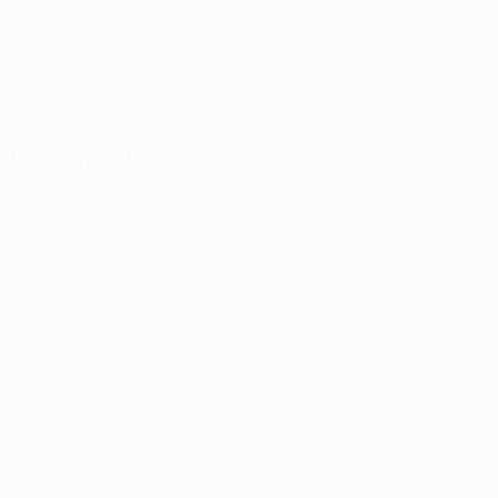
GER
33
2
-
Stylianou
31
CYP
21
-
-
Leeuwenburgh
41
NED
32
1
-
Défenseurs
Âge
J
G
Aiwu
4
AUT
25
2
-
Malekkidis
14
CYP
29
3
-
Zinonos
19
CYP
22
1
-
Shikkis
26
CYP
24
1
-
Konomis
37
CYP
25
3
-
Balogiannis
38
GRE
27
3
-
Kvída
44
CZE
29
3
-
Gaspar
76
POR
33
3
-
Marneros *
90