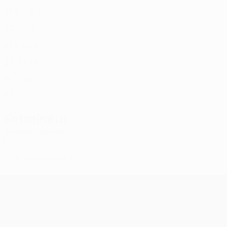
GHA
21
2
-
Athanasiou
18
CYP
22
-
-
Brandon
23
ESP
31
3
2
Escriche
30
ESP
28
3
1
Rotis
89
CYP
17
-
-
Ugbo
99
CAN
27
-
-
Entraîneur
Hernan Losada
ITA
*
Joueur de liste B
UEFA Conference League