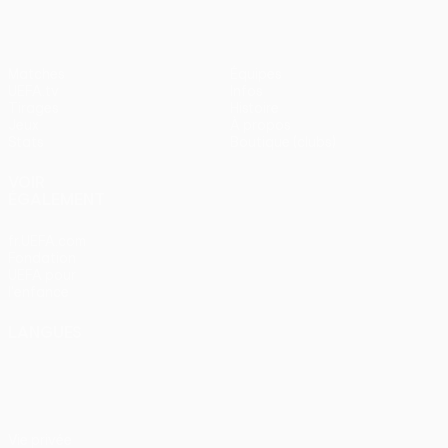
Matches
Équipes
UEFA.tv
Infos
Tirages
Histoire
Jeux
À propos
Stats
Boutique (clubs)
VOIR
ÉGALEMENT
fr.UEFA.com
Fondation
UEFA pour
l'enfance
LANGUES
Français
English
Français
Deutsch
Русский
Español
Italiano
Português
Vie privée