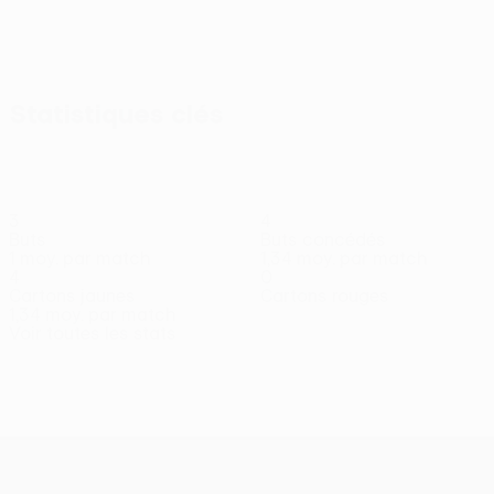
Statistiques clés
3
4
Buts
Buts concédés
1 moy. par match
1,34 moy. par match
4
0
Cartons jaunes
Cartons rouges
1,34 moy. par match
Voir toutes les stats
Effectif
Ágústsson
Antonsson
Arnarsson
Eyjólfsson
Garðarsson
H.
Gardien
Milieu
Défenseur
Défenseur
Attaquant
Gun
Défe
UEFA Conference League