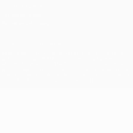
Conditions d'utilisation
Politique de cookies
Paramètres des cookies
© 1998-2026 UEFA. Tous droits réservés.
La désignation UEFA, le logo de l'UEFA et toutes les marques liées
aux compétitions de l'UEFA sont protégés en tant que marques
et/ou droits d'auteur de l'UEFA. Toute utilisation de ces marques
déposées à des fins commerciales est interdite. L'utilisation de la
plate-forme UEFA.com implique que vous acceptez les Conditions
générales et les Dispositions en matière de vie privée.