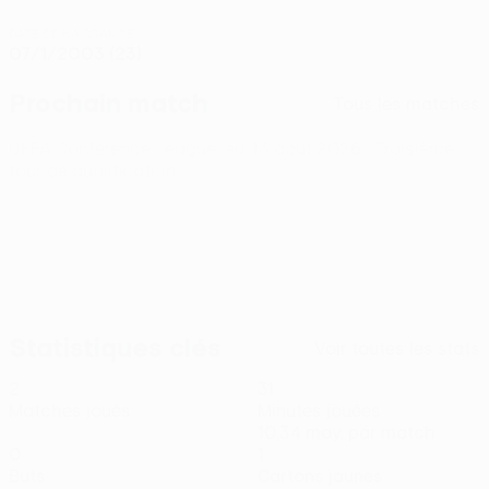
DATE DE NAISSANCE
07/1/2003 (23)
Prochain match
Tous les matches
UEFA Conference League
jeu. 13 août 2026
· Troisième
tour de qualification
Statistiques clés
Voir toutes les stats
2
31
Matches joués
Minutes jouées
10,34 moy. par match
0
1
Buts
Cartons jaunes