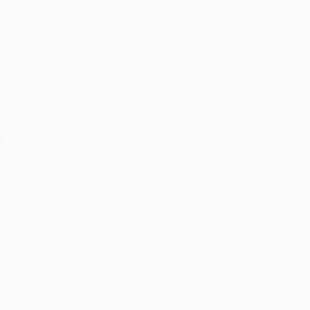
Matches
Équipes
UEFA.tv
Infos
Tirages
Histoire
Jeux
À propos
Stats
Boutique (clubs)
VOIR
ÉGALEMENT
fr.UEFA.com
Fondation
UEFA pour
l'enfance
LANGUES
Français
English
Français
Deutsch
Русский
Español
Italiano
Português
Vie privée