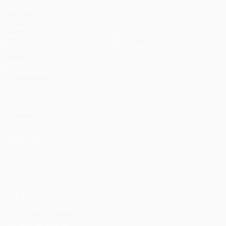
Matches
Équipes
UEFA.tv
Infos
Tirages
Histoire
Jeux
À propos
Stats
Boutique (clubs)
VOIR
ÉGALEMENT
fr.UEFA.com
Fondation
UEFA pour
l'enfance
LANGUES
Français
English
Français
Deutsch
Русский
Español
Italiano
Português
Vie privée
Conditions d'utilisation
Politique de cookies