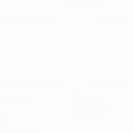
21/7/1996 (30)
Prochain match
Tous les matches
UEFA Conference League
jeu. 13 août 2026
· Troisième
tour de qualification
Statistiques clés
Voir toutes les stats
3
204
Matches joués
Minutes jouées
68 moy. par match
0
0
Buts
Cartons jaunes
0
Cartons rouges