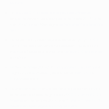
Munich
.
Un
succès 2-0 à l'aller sur la pelouse d'Arsenal
lançait le Bayern vers les quarts de finale 2013/14, le
match retour en Allemagne
se terminant sur le score
de 1-1
.
Le Bayern s'imposait déjà à Arsenal en 2012/13,
3-1
.
Cette fois, les Allemands ne passaient qu'aux buts
inscrits à l'extérieur après une
défaite 2-0 à domicile
au retour.
En 8es de finale 2004/05, un
succès 1-0 au retour
à
Highbury ne suffiasait pas à Arsenal,
battu 3-1
à
l'Olympiastadion.
Le premier match entre les deux équipes remonte à
la deuxième phase de groupes 2000/01,
un nul 2-2 à
Arsenal
en décembre 2000 avant
une victoire 1-0 du
Bayern en Allemagne au mois de mars.