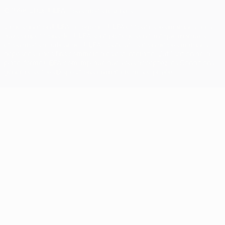
© 1998-2026 UEFA. Tous droits réservés.
La désignation UEFA, le logo de l'UEFA et toutes les marques liées
aux compétitions de l'UEFA sont protégés en tant que marques
et/ou droits d'auteur de l'UEFA. Toute utilisation de ces marques
déposées à des fins commerciales est interdite. L'utilisation de la
plate-forme UEFA.com implique que vous acceptez les Conditions
générales et les Dispositions en matière de vie privée.