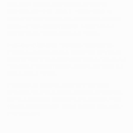
redoutable, dont les innombrables cartouches
offensives (de Franck Ribéry à Thomas Müller, en
passant par Arjen Robben, Douglas Costa ou Kingsley
Coman, en plus de Lewandowski) auraient de quoi
faire perdre leur flegme à plus d'un Anglais.
Les Gunners d'Özil
sont, malgré leur inconstance
chronique, capables de tout - comme par exemple de
détrôner le Paris SG de la première place du Groupe A à
l'ultime journée de la phase de groupes à la faveur d'un
large succès 4-1 à Bâle
.
Entouré de son compère Alexis Sanchez, l'autre
dynamiteur en chef de la ligne d'attaque londonienne,
Özil peut également s'appuyer sur la vitesse de Theo
Walcott et le capacité de fixation d'Olivier Giroud pour
créer le danger.