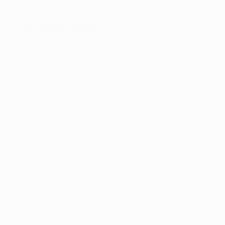
VOIR
MAINTENANT...
Robert Lewandowski contre l'Atlético
Anthologie des Bayern - Arsenal
Les six triplés d'Arsenal en Champions League
Revoir la défaite d'Arsenal en finale en 2006
© 1998-2026 UEFA. All rights reserved.
Mis à jour le: mardi 27 novembre 2018
Sélectionné pour vous