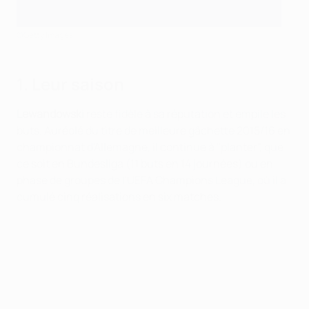
©Getty Images
1. Leur saison
Lewandowski
reste fidèle à sa réputation et empile les
buts. Auréolé du titre de meilleure gâchette 2015/16 en
championnat d'Allemagne, il continue à "planter", que
ce soit en Bundesliga (11 buts en 14 journées) ou en
phase de groupes de l'UEFA Champions League, où il a
cumulé cinq réalisations en six matches.