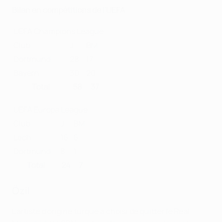
Bilan en compétitions de l'UEFA
UEFA Champions League
Club
J
BM
Dortmund
28
17
Bayern
30
20
Total
58
37
UEFA Europa League
Club
J
BM
Lech
16
6
Dortmund
8
1
Total
24
7
Özil
L'artiste d'origine turque a choisi de quitter le Real