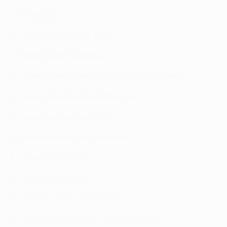
Lire aussi
Le Bayern confiant, mais...
Robert avait tout prévu
Lewandowski parmi les légendes du Bayern ?
La semaine des 8es de finaliste
Les prétendants au crible
Buteurs Messi met la pression
Regardez les buts !
Où se joue la finale ?
Fantasy, faites votre équipe
Les matches à 19h et 21h dès 2018/19