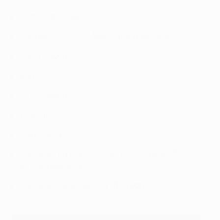
Poste :
Attaquant
Date de naissance (Âge) :
21/08/1988 (
28
)
Pays :
Pologne
Numéro :
9
Club : Bayern
(GER)
Taille:
184 cm
Poids:
78 kg
Débuts en compétitions de l'UEFA:
Coupe UEFA (1er
tour de qualification)
17/07/08 : Xäzär Länkäran 0-1
Lech