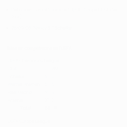
Débuts en compétitions de l'UEFA : Coupe UEFA (1er
tour)
28/09/06: Nancy 3-1
Schalke
Bilan en compétitions de l'UEFA
UEFA Champions League
Club
J
BM
Schalke
4
0
Werder Bremen
6
0
Real Madrid
31
4
Arsenal
27
7
Total
68
11
UEFA Europa League