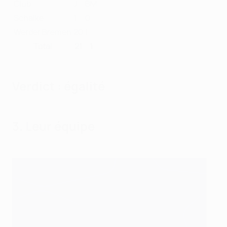
Club
J
BM
Schalke
1
0
Werder Bremen
20
1
Total
21
1
Verdict : égalité
3. Leur équipe