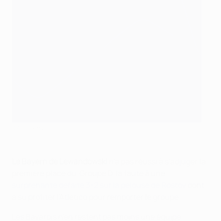
©AFP/Getty Images
Le Bayern de Lewandowski
n'a pas réussi à s'adjuger la
première place du Groupe D, la faute à une
surprenante défaite 3-2 sur la pelouse de Rostov
dont
a su profiter l'Atlético pour remporter le groupe.
Les Bavarois n'en restent pas moins une équipe