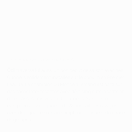
Le chef-d'oeuvre d'Özil à Ludogorets
Özil
traverse lui aussi un bon début de saison avec des
Gunners solidement installés sur le podium en Premier
League. Le champion du Monde allemand est parti sur
des bases intéressantes avec déjà cinq buts inscrits et
deux passes écisives en 15 journées. Sur le front
européen aussi, le joueur de 28 ans fait des ravages,
avec déjà quatre buts au compteur à l'issue de la phase
de groupes.