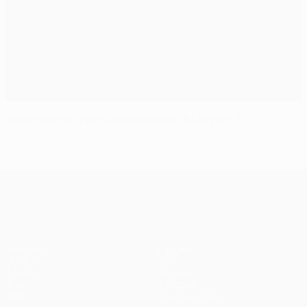
Lewandowski parmi les légendes du Bayern ?
UEFA Champions League
Matches
Équipes
UEFA.tv
Infos
Tirages
Histoire
Jeux
À propos
Stats
Boutique (clubs)