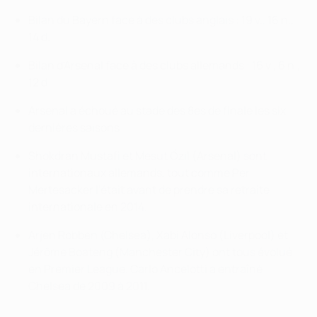
Bilan du Bayern face à des clubs anglais : 19 v., 16 n.,
14 d.
Bilan d'Arsenal face à des clubs allemands : 16 v., 6 n.,
12 d.
Arsenal a échoué au stade des 8es de finale les six
dernières saisons
Shokdran Mustafi et Mesut Özil (Arsenal) sont
internationaux allemands, tout comme Per
Mertesacker l'était avant de prendre sa retraite
internationale en 2014.
Arjen Robben (Chelsea), Xabi Alonso (Liverpool) et
Jérôme Boateng (Manchester City) ont tous évolué
en Premier League. Carlo Ancelotti a entraîné
Chelsea de 2009 à 2011.