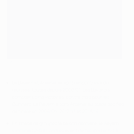
©AFP/Getty Images
Le Bayern et Arsenal se sont rencontrés à dix
reprises, toutes depuis 2000/01. Les Bavarois
comptent cinq victoires, contre trois pour les
Gunners. Le Bayern a sorti Arsenal au stade des 8es
de finale en 2004/05, 2012/13 et 2013/14.
En phase de groupes la saison dernière, le Bayern
s'inclinait 2-0 à Londres
avant de
l'emporter 5-1 à