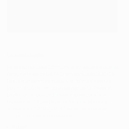
©AFP/Getty Images
Lewandowski
Révélé au Borussia Dortmund, avec lequel il a joué (et
perdu) la finale de l'UEFA Champions League 2013 à
l'issue d'un parcours épatant, le Polonais a depuis
confirmé tout le bien qu'on pensait de lui. Passé au
Bayern un an plus tard, il s'est imposé comme le
finisseur attitré des Bavarois, lui qui a depuis son
arrivée inscrit 20 buts en 30 apparitions dans la
compétition phare européenne.
En bref