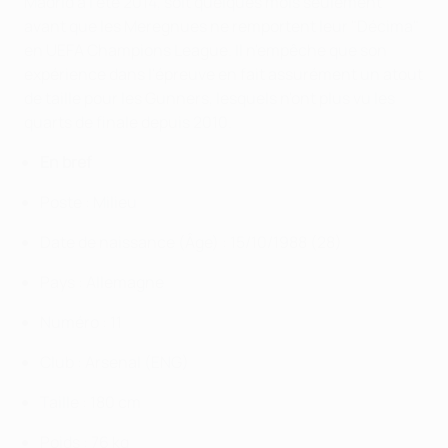
Madrid à l'été 2014, soit quelques mois seulement
avant que les Meregnues ne remportent leur "Décima"
en UEFA Champions League. Il n'empêche que son
expérience dans l'épreuve en fait assurément un atout
de taille pour les Gunners, lesquels n'ont plus vu les
quarts de finale depuis 2010.
En bref
Poste : Milieu
Date de naissance (Âge) :
15/10/1988 (
28
)
Pays :
Allemagne
Numéro :
11
Club : Arsenal (ENG)
Taille :
180 cm
Poids :
76 kg