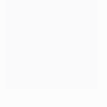
Özil en duel avec Marquinhos
©Getty Images