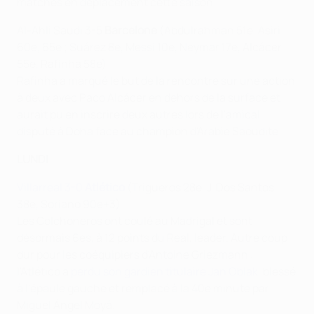
matches en déplacement cette saison.
Al-Ahli Saudi 3-5
Barcelone
(Abdulrahman 51e, Asiri
60e, 65e ; Suárez 8e, Messi 10e, Neymar 17e, Alcácer
55e, Rafinha 58e)
Rafinha a marqué le but de la rencontre sur une action
à deux avec Paco Alcácer en dehors de la surface et
aurait pu en inscrire deux autres lors de l'amical
disputé à Doha face au champion d'Arabie Saoudite.
LUNDI
Villarreal 3-0
Atlético
(Trigueros 28e, J. Dos Santos
38e, Soriano 90e+3)
Les Colchoneros ont coulé au Madrigal et sont
désormais 6es, à 12 points du Real, leader. Autre coup
dur pour les coéquipiers d'Antoine Griezmann :
l'Atlético a
perdu son gardien titulaire Jan Oblak
, blessé
à l'épaule gauche et remplacé à la 40e minute par
Miguel Ángel Moyá.