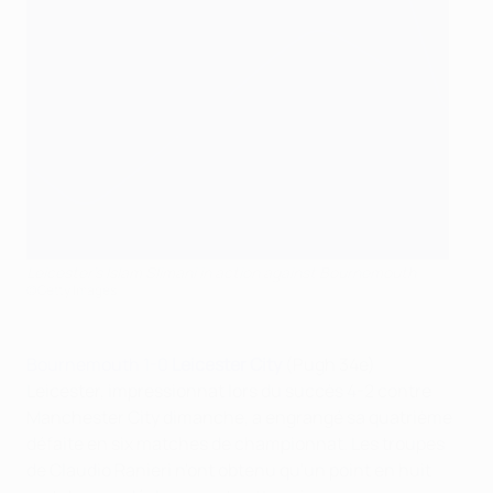
Leicester's Islam Slimani in action against Bournemouth
©Getty Images
Bournemouth 1-0
Leicester City
(Pugh 34e)
Leicester, impressionnat lors du succès 4-2 contre
Manchester City dimanche, a engrangé sa quatrième
défaite en six matches de championnat. Les troupes
de Claudio Ranieri n'ont obtenu qu'un point en huit