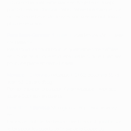
City prend la quatrième place en Angleterre, à sept
point du leader Chelsea. Pablo Zabaleta a marqué, sur
un centre de Kevin De Bruyne, son premier but depuis
plus de deux ans.
Paris Saint-Germain
3-1 Lille
(Lucas Moura 43p 57, Jesé
69; Basa 89)
Paris toujours cours pour un quatrième titre d'affilée
en Coupe de la Ligue et jouera Lille le 10 ou le 11 janvier
pour une place en demi-finales.
Monaco
7-0 Rennes
(Mbappé 11 21 62, Boschilia 35 78,
Jean 83, Cavare 85og)
Pemier triplé en pros pour Kylian Mbappé -. Monaco
jouera Sochaux en quarts.
Real SC 0-3
Benfica
(Mitroglou 47 80p, Raúl Jiménez
85)
Face à un club de 3e division, Benfica s'est qualifié sur
le tars pour les quarts de finale de la Coupe du