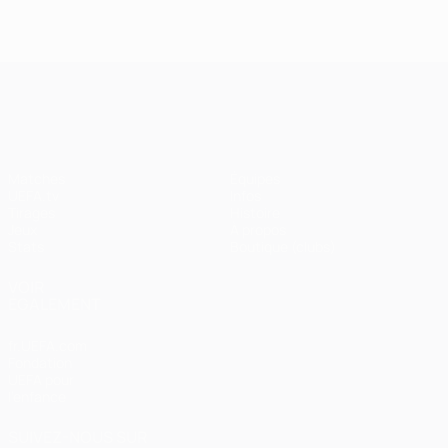
UEFA Champions League
Matches
Équipes
UEFA.tv
Infos
Tirages
Histoire
Jeux
À propos
Stats
Boutique (clubs)
VOIR
ÉGALEMENT
fr.UEFA.com
Fondation
UEFA pour
l'enfance
SUIVEZ-NOUS SUR