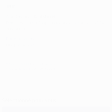
JEUDI
Club América -
Real Madrid
Demi-finale de la Coupe du Monde des clubs de la FIFA,
Yokohama
Porto
- Marítimo
Liga portugaise
© 1998-2026 UEFA. All rights reserved.
Mis à jour le: jeudi 15 décembre 2016
Sélectionné pour vous