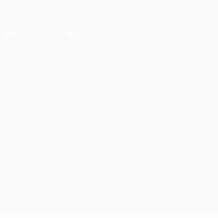
Télécharger l'appli officielle
Vie privée
Conditions d'utilisation
Politique de cookies
Paramètres des cookies
© 1998-2026 UEFA. Tous droits réservés.
La désignation UEFA, le logo de l'UEFA et toutes les marques liées
aux compétitions de l'UEFA sont protégés en tant que marques
et/ou droits d'auteur de l'UEFA. Toute utilisation de ces marques
déposées à des fins commerciales est interdite. L'utilisation de la
plate-forme UEFA.com implique que vous acceptez les Conditions
générales et les Dispositions en matière de vie privée.