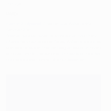
Portugal.
MARDI
Everton 2-1
Arsenal
(Coleman 44e, Williams 86e ;
Sánchez 20e)
Arsenal, qui avait ouvert le score sur un coup franc
d'Alexis Sánchez dévié par Ashley Williams, a subit sa
première défaite en Premier League depuis un revers
en ouverture de championnat. En cas de victoire, les
Gunners auraient viré en tête du classement.