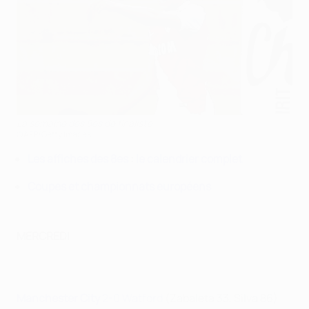
La semaine des 8es de finaliste
©AFP/Getty Images
Les affiches des 8es
:
le calendrier complet
Coupes et championnats européens
MERCREDI
Manchester City
2-0 Watford
(Zabaleta 33, Silva 86)