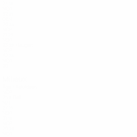
27
18
NOR
32
21
DEN
26
24
NOR
21
25
NOR
23
Haugen
28
NOR
32
38
NOR
20
Milieux
Âge
Askildsen
7
NOR
25
Bell
8
NZL
27
15
NOR
21
16
NOR
26
26
NOR