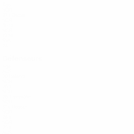
Âge
NOR
27
Østbø
1
NOR
35
13
NOR
19
30
SVK
24
Défenseurs
Âge
AUS
20
Daland
NOR
26
2
NOR
26
Vevatne
3
NOR
31
Roseth
4
NOR
28
5
NOR
25
6
AUS