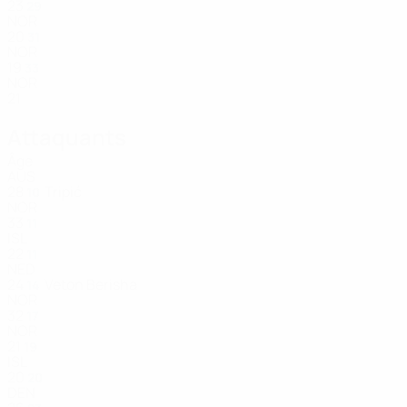
23
29
NOR
20
31
NOR
19
33
NOR
21
Attaquants
Âge
AUS
28
Tripić
10
NOR
33
11
ISL
22
11
NED
24
Veton Berisha
14
NOR
32
17
NOR
21
19
ISL
20
20
DEN