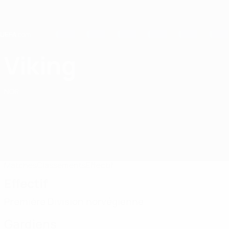
Passer
au
contenu
principal
Home
Viking
Viking FK
NOR
Matches
Classements
Effectif
Effectif
Première Division norvégienne
Gardiens