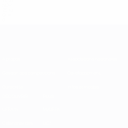
26
23
NOR
20
42
GHA
0
À propos
Associations nationales
Gestion des compétitions
Développement
Durabilité
Infos et médias
DÉCOUVRIR
PLUS
UEFA.tv
MyUEFA
Calendrier des
UC3