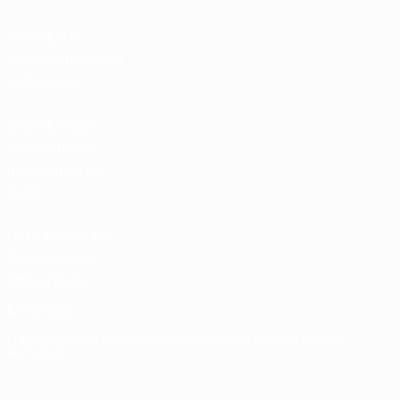
Boutique du
football d'équipes
nationales
Boutique des
compétitions
masculines de
clubs
UEFA Men's Club
Competitions
Memorabilia
LANGUES
Français
English
Français
Deutsch
Русский
Español
Italiano
Português