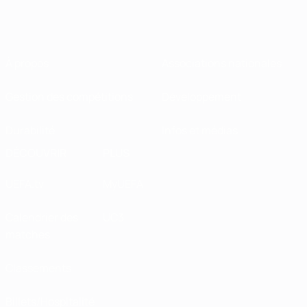
À propos
Associations nationales
Gestion des compétitions
Développement
Durabilité
Infos et médias
DÉCOUVRIR
PLUS
UEFA.tv
MyUEFA
Calendrier des
UC3
matches
Classements
Billets/Hospitalité