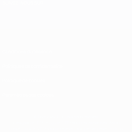
SUIVEZ-NOUS SUR
Conditions d'utilisation
Politiques de confidentialité
Politique de cookies
Paramètres des cookies
© 1998-2026 UEFA. Tous droits réservés.
La désignation UEFA, le logo de l'UEFA et toutes les marques liées aux
compétitions de l'UEFA sont protégés en tant que marques et/ou droits