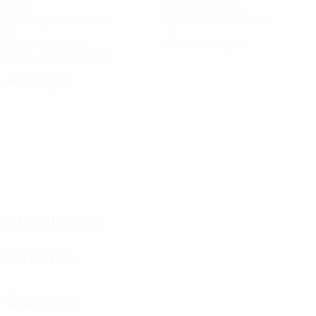
Buts
Buts concédés
1,34 moy. par match
5,67 moy. par match
1
0
Cartons jaunes
Cartons rouges
0,34 moy. par match
Attaque
Distribution
Défense
Gardiens