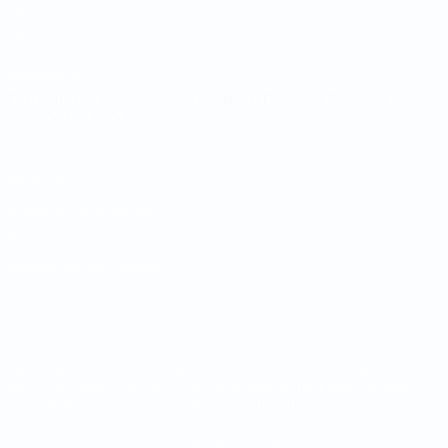
UEFA pour
l'enfance
LANGUES
Français
English
Français
Deutsch
Русский
Español
Italiano
Português
Vie privée
Conditions d'utilisation
Politique de cookies
Paramètres des cookies
© 1998-2026 UEFA. Tous droits réservés.
La désignation UEFA, le logo de l'UEFA et toutes les marques liées
aux compétitions de l'UEFA sont protégés en tant que marques
et/ou droits d'auteur de l'UEFA. Toute utilisation de ces marques
déposées à des fins commerciales est interdite. L'utilisation de la
plate-forme UEFA.com implique que vous acceptez les Conditions