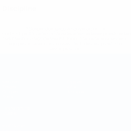
Discipline
* Suspendue jusqu'à nouvel ordre. <a
href='https://fr.uefa.com/insideuefa/mediaservices/media
148df3adfcb7-1e200e38ed6f-1000--fifa-uefa-suspendem-
equipas-e-seleccoes-russas-de-todas-as-prov/' >En
savoir plus</a>
Coupe du Monde de Futsal
Matches
Équipes
Tirages
Infos
Groupes
À propos
Stats
LES SITES DE
L'UEFA
fr.UEFA.com
Fondation