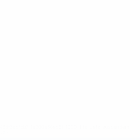
2-148df3adfcb7-1e200e38ed6f-1000--fifa-uefa-suspendem-
</a>