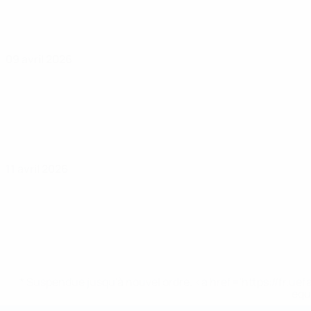
09 avril 2026
11 avril 2026
* Suspendue jusqu'à nouvel ordre. <a href='https://fr
equ