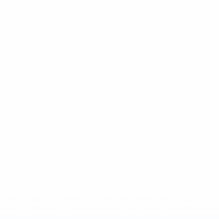
.uefa.com/insideuefa/mediaservices/mediareleases/news/027
ipas-e-seleccoes-russas-de-todas-as-prov/' >En savoir plus