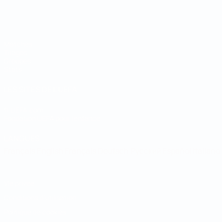
Coupe du Monde de Futsal
Matches
Tirages
Groupes
Stats
LES SITES DE L'UEFA
fr.UEFA.com
Fondation UEFA pour l'enfance
LANGUES
Français
English
Français
Deutsch
Русский
Español
Italiano
Vie privée
Conditions d'utilisation
Politique de cookies