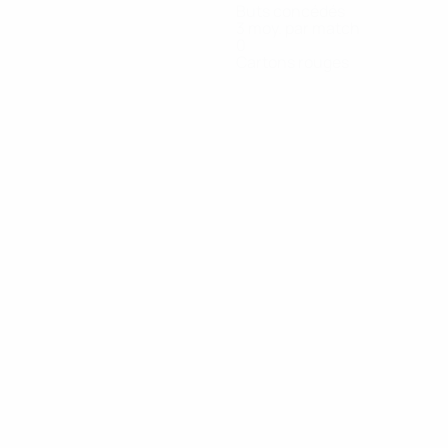
Buts concédés
3 moy. par match
0
Cartons rouges