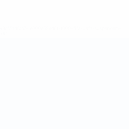
2-148df3adfcb7-1e200e38ed6f-1000--fifa-uefa-suspendem-
</a>