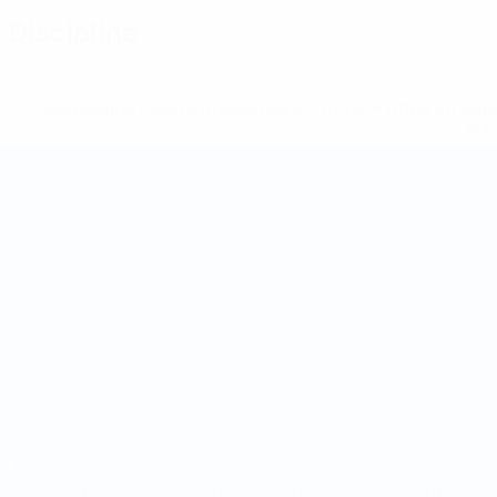
Discipline
* Suspendue jusqu'à nouvel ordre. <a href='https://fr
equ
Coupe du Monde de Futsal
Matches
Tirages
Groupes
Stats
LES SITES DE L'UEFA
fr.UEFA.com
Fondation UEFA pour l'enfance
LANGUES
Français
English
Français
Deutsch
Русский
Español
Italiano