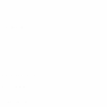
Buts
5 moy. par match
2
Cartons jaunes
0,67 moy. par match
Attaque
Distribution
Défense
Gardiens