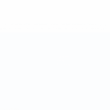
.uefa.com/insideuefa/mediaservices/mediareleases/news/027
ipas-e-seleccoes-russas-de-todas-as-prov/' >En savoir plus
Équipes
Infos
À propos
Português