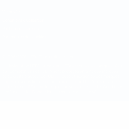
Vie privée
Conditions d'utilisation
Politique de cookies
Paramètres des cookies
© 1998-2026 UEFA. Tous droits réservés.
La désignation UEFA, le logo de l'UEFA et toutes les marques liées
aux compétitions de l'UEFA sont protégés en tant que marques
et/ou droits d'auteur de l'UEFA. Toute utilisation de ces marques
déposées à des fins commerciales est interdite. L'utilisation de la
plate-forme UEFA.com implique que vous acceptez les Conditions
générales et les Dispositions en matière de vie privée.