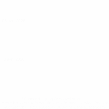
08 avril 2026
10 avril 2026
* Suspendue jusqu'à nouvel ordre. <a
href='https://fr.uefa.com/insideuefa/mediaservices/media
148df3adfcb7-1e200e38ed6f-1000--fifa-uefa-suspendem-