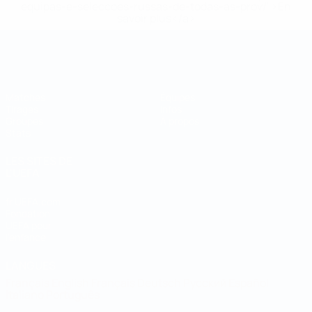
equipas-e-seleccoes-russas-de-todas-as-prov/' >En
savoir plus</a>
Coupe du Monde de Futsal
Matches
Équipes
Tirages
Infos
Groupes
À propos
Stats
LES SITES DE
L'UEFA
fr.UEFA.com
Fondation
UEFA pour
l'enfance
LANGUES
Français
English
Français
Deutsch
Русский
Español
Italiano
Português