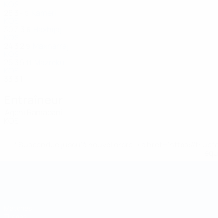
KOS
28
3
-
Kameri
5
KOS
30
3
3
Haxhijaj
6
KOS
24
3
2
Maxharraj
9
KOS
25
3
5
Mazreku
11
KOS
33
3
1
Entraîneur
Agoni Ramadani
KOS
* Suspendue jusqu'à nouvel ordre. <a href='https://fr
equ
Coupe du Monde de Futsal
Matches
Tirages