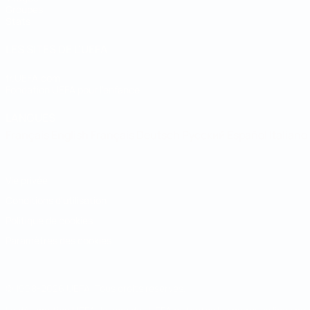
Groupes
Stats
LES SITES DE L'UEFA
fr.UEFA.com
Fondation UEFA pour l'enfance
LANGUES
Français
English
Français
Deutsch
Русский
Español
Italiano
Vie privée
Conditions d'utilisation
Politique de cookies
Paramètres des cookies
© 1998-2026 UEFA. Tous droits réservés.