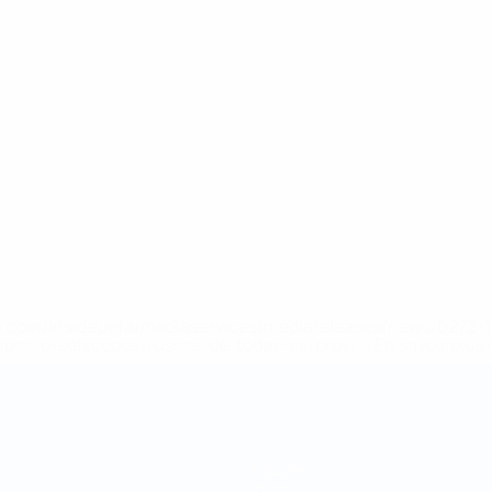
.uefa.com/insideuefa/mediaservices/mediareleases/news/027
ipas-e-seleccoes-russas-de-todas-as-prov/' >En savoir plus
Équipes
Infos