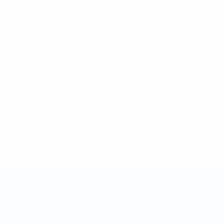
2-148df3adfcb7-1e200e38ed6f-1000--fifa-uefa-suspendem-
</a>