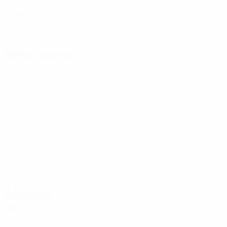
KOS
35
3
6
Drenica
12
KOS
26
3
-
Défenseurs
Âge
J
G
Qerimi
3
KOS
36
3
-
Imeri
7
KOS
23
3
3
Kelmendi
8
KOS
27
3
-
Alaj
10
KOS
38
3
5
Rukovci
13
KOS
38
3
-
Xhinovci
14
KOS
29
3
-
Attaquants
Âge
J
G
Krasniqi
2
KOS
30
3
-
Diar
4